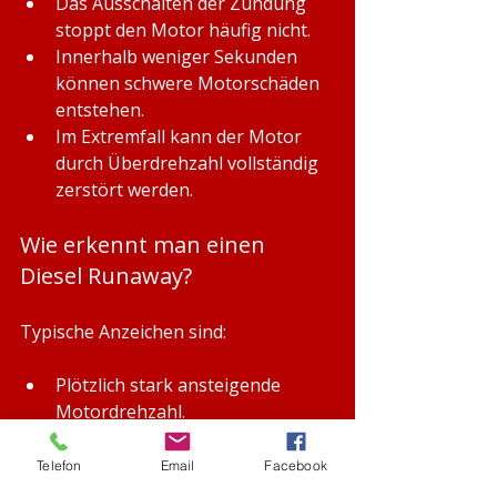
Das Ausschalten der Zündung 
stoppt den Motor häufig nicht.
Innerhalb weniger Sekunden 
können schwere Motorschäden 
entstehen.
Im Extremfall kann der Motor 
durch Überdrehzahl vollständig 
zerstört werden.
Wie erkennt man einen 
Diesel Runaway?
Typische Anzeichen sind:
Plötzlich stark ansteigende 
Motordrehzahl.
Dichte blaue oder weiß-blaue 
Rauchwolken aus dem Auspuff.
Telefon
Email
Facebook
Der Motor läuft trotz 