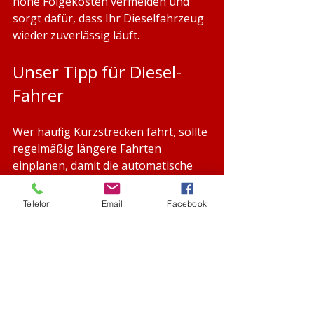
hohe Folgekosten vermeiden und 
sorgt dafür, dass Ihr Dieselfahrzeug 
wieder zuverlässig läuft.
Unser Tipp für Diesel-
Fahrer 
Wer häufig Kurzstrecken fährt, sollte 
regelmäßig längere Fahrten 
einplanen, damit die automatische 
Regeneration stattfinden kann. 
Sobald Warnzeichen auftreten, 
Telefon
Email
Facebook
empfiehlt sich jedoch eine rasche 
Diagnose in der Werkstatt.
Eine professionelle DPF-Reinigung 
spart oft mehrere tausend Euro im 
Vergleich zum Austausch des Filters.