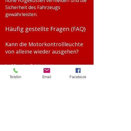
hohe Folgekosten vermeiden und die 
Sicherheit des Fahrzeugs 
gewährleisten.
Häufig gestellte Fragen (FAQ)
Kann die Motorkontrollleuchte 
von alleine wieder ausgehen?
Ja. Manche Fehler treten nur 
kurzzeitig auf. Das Steuergerät 
Telefon
Email
Facebook
deaktiviert die Lampe manchmal 
nach mehreren fehlerfreien 
Fahrzyklen.
Ist die Hauptuntersuchung mit 
leuchtender MKL möglich?
In der Regel nein. Eine aktive 